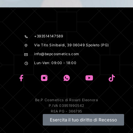
+393514147589
Via Tito Sinibaldi, 39 06049 Spoleto (PG)
info@bepcosmetics.com
Lun-Ven: 09:00 - 18:00
Be.P Cosmetics di Rosati Eleonora
P.IVA 03951990542
REA PG - 366795
Esercita il tuo diritto di Recesso